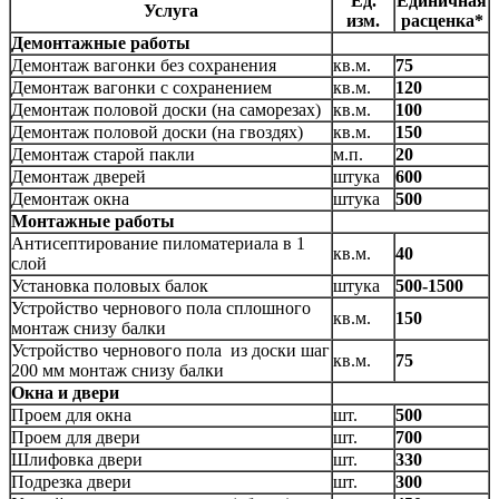
Ед.
Единичная
Услуга
изм.
расценка*
Демонтажные работы
Демонтаж вагонки без сохранения
кв.м.
75
Демонтаж вагонки с сохранением
кв.м.
120
Демонтаж половой доски (на саморезах)
кв.м.
100
Демонтаж половой доски (на гвоздях)
кв.м.
150
Демонтаж старой пакли
м.п.
20
Демонтаж дверей
штука
600
Демонтаж окна
штука
500
Монтажные работы
Антисептирование пиломатериала в 1
кв.м.
40
слой
Установка половых балок
штука
500-1500
Устройство чернового пола сплошного
кв.м.
150
монтаж снизу балки
Устройство чернового пола из доски шаг
кв.м.
75
200 мм монтаж снизу балки
Окна и двери
Проем для окна
шт.
500
Проем для двери
шт.
700
Шлифовка двери
шт.
330
Подрезка двери
шт.
300