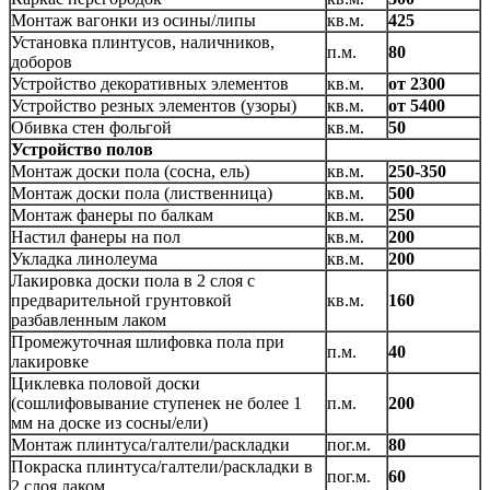
Монтаж вагонки из осины/липы
кв.м.
425
Установка плинтусов, наличников,
п.м.
80
доборов
Устройство декоративных элементов
кв.м.
от 2300
Устройство резных элементов (узоры)
кв.м.
от 5400
Обивка стен фольгой
кв.м.
50
Устройство полов
Монтаж доски пола (сосна, ель)
кв.м.
250-350
Монтаж доски пола (лиственница)
кв.м.
500
Монтаж фанеры по балкам
кв.м.
250
Настил фанеры на пол
кв.м.
200
Укладка линолеума
кв.м.
200
Лакировка доски пола в 2 слоя с
предварительной грунтовкой
кв.м.
160
разбавленным лаком
Промежуточная шлифовка пола при
п.м.
40
лакировке
Циклевка половой доски
(сошлифовывание ступенек не более 1
п.м.
200
мм на доске из сосны/ели)
Монтаж плинтуса/галтели/раскладки
пог.м.
80
Покраска плинтуса/галтели/раскладки в
пог.м.
60
2 слоя лаком