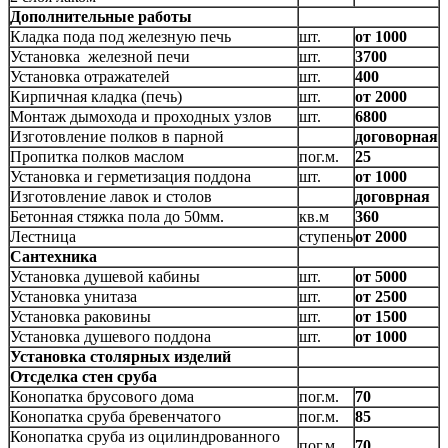
Дополнительные работы
Кладка пода под железную печь
шт.
от 1000
Установка железной печи
шт.
3700
Установка отражателей
шт.
400
Кирпичная кладка (печь)
шт.
от 2000
Монтаж дымохода и проходных узлов
шт.
6800
Изготовление полков в парной
договорная
Пропитка полков маслом
пог.м.
25
Установка и герметизация поддона
шт.
от 1000
Изготовление лавок и столов
договрная
Бетонная стяжка пола до 50мм.
кв.м
360
Лестница
ступень
от 2000
Сантехника
Установка душевой кабины
шт.
от 5000
Установка унитаза
шт.
от 2500
Установка раковины
шт.
от 1500
Установка душевого поддона
шт.
от 1000
Установка столярных изделий
Отсделка стен сруба
Конопатка брусового дома
пог.м.
70
Конопатка сруба бревенчатого
пог.м.
85
Конопатка сруба из оцилиндрованного
пог.м.
70