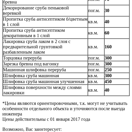
бревна
Декорирование сруба пеньковой
пог.м.
30
веревкой
Пропитка сруба антисептиком б/цветным
кв.м.
40
в 1 слой
Пропитка сруба антисептиком
кв.м.
60
декоративным в 1 слой
Лакировка сруба лаком в 2 слоя с
предварительной грунтовкой
кв.м.
160
разбавленным лаком
Торцовка переруба
пог.м.
300
Зарезка бревна под вагонку
пог.м.
300
Машинная шлифовка переруба
пог.м.
250
Шлифовка сруба машинная
кв.м.
300
Шлифовка сруба машинная улучшенная
кв.м.
450
Шлифовка поверхности между слоями
кв.м.
40
лакировки
*Цены являются ориентировочными, т.к. могут не учитывать
особенности отдельного объекта и уточняются после выезда
инженера
Цены действительны с 01 января 2017 года
Возможно, Вас заинтересует: