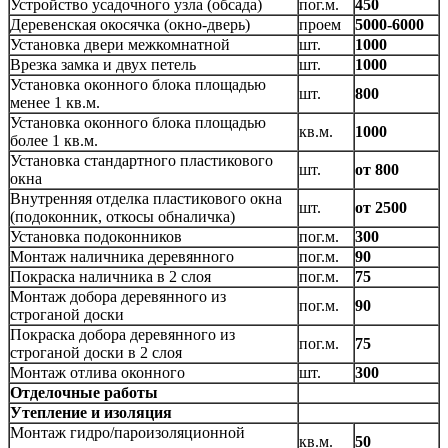
Устройство усадочного узла (обсада)
пог.м.
450
Деревенская окосячка (окно-дверь)
проем
5000-6000
Установка двери межкомнатной
шт.
1000
Врезка замка и двух петель
шт.
1000
Установка оконного блока площадью
шт.
800
менее 1 кв.м.
Установка оконного блока площадью
кв.м.
1000
более 1 кв.м.
Установка стандартного пластикового
шт.
от 800
окна
Внутренняя отделка пластикового окна
шт.
от 2500
(подоконник, откосы обналичка)
Установка подоконников
пог.м.
300
Монтаж наличника деревянного
пог.м.
90
Покраска наличника в 2 слоя
пог.м.
75
Монтаж добора деревянного из
пог.м.
90
строганой доски
Покраска добора деревянного из
пог.м.
75
строганой доски в 2 слоя
Монтаж отлива оконного
шт.
300
Отделочные работы
Утепление и изоляция
Монтаж гидро/пароизоляционной
кв.м.
50