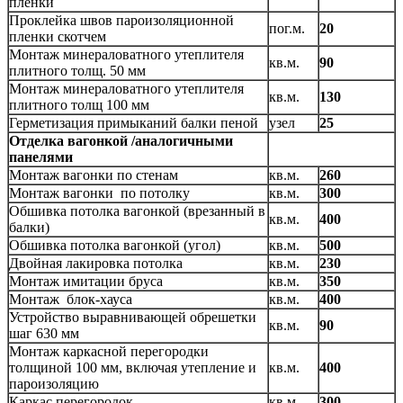
пленки
Проклейка швов пароизоляционной
пог.м.
20
пленки скотчем
Монтаж минераловатного утеплителя
кв.м.
90
плитного толщ. 50 мм
Монтаж минераловатного утеплителя
кв.м.
130
плитного толщ 100 мм
Герметизация примыканий балки пеной
узел
25
Отделка вагонкой /аналогичными
панелями
Монтаж вагонки по стенам
кв.м.
260
Монтаж вагонки по потолку
кв.м.
300
Обшивка потолка вагонкой (врезанный в
кв.м.
400
балки)
Обшивка потолка вагонкой (угол)
кв.м.
500
Двойная лакировка потолка
кв.м.
230
Монтаж имитации бруса
кв.м.
350
Монтаж блок-хауса
кв.м.
400
Устройство выравнивающей обрешетки
кв.м.
90
шаг 630 мм
Монтаж каркасной перегородки
толщиной 100 мм, включая утепление и
кв.м.
400
пароизоляцию
Каркас перегородок
кв.м.
300