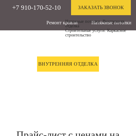
+7
910-170-52-10
ЗАКАЗАТЬ ЗВОНОК
Натяжные потолки. Внутренняя
Ремонт кровли
Натяжные потолки
отделка
Строительные услуги. Каркасное
строительство
ГЛАВНАЯ
НАТЯЖНЫЕ ПОТОЛКИ
ВНУТРЕННЯЯ ОТДЕЛКА
СТРОИТЕЛЬНЫЕ УСЛУГИ
КАРКАСНОЕ СТРОИТЕЛЬСТВО
ДОСТАВКА И ОПЛАТА
АКЦИИ
КОНТАКТЫ
Прайс-лист с ценами на